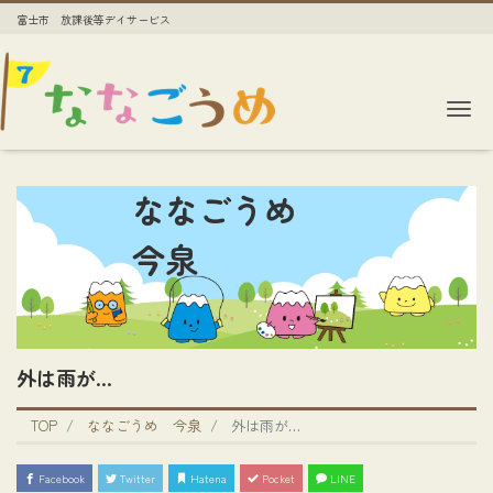
富士市 放課後等デイサービス
Me
ななごうめ
今泉
外は雨が…
TOP
ななごうめ 今泉
外は雨が…
Facebook
Twitter
Hatena
Pocket
LINE