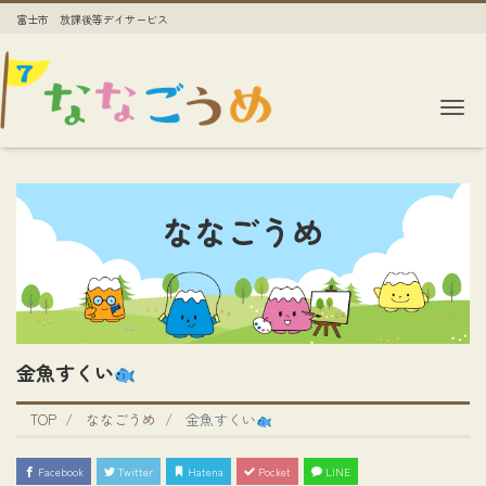
富士市 放課後等デイサービス
Me
ななごうめ
金魚すくい
TOP
ななごうめ
金魚すくい
Facebook
Twitter
Hatena
Pocket
LINE