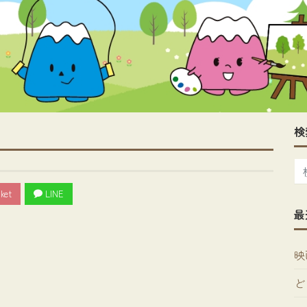
検
ket
LINE
最
映
ど