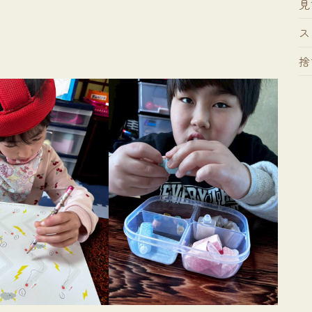
見
ス
捨