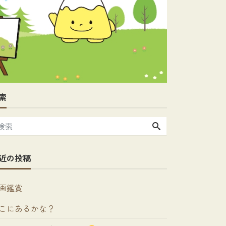
索
近の投稿
画鑑賞
こにあるかな？