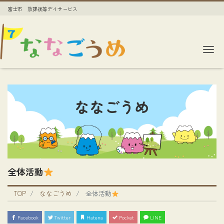
富士市 放課後等デイサービス
Me
ななごうめ
全体活動
TOP
ななごうめ
全体活動
Facebook
Twitter
Hatena
Pocket
LINE