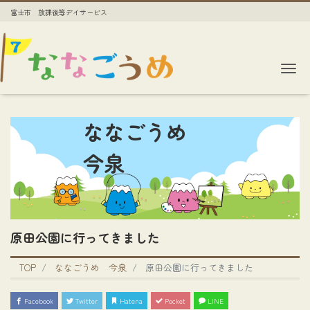
富士市 放課後等デイサービス
Me
ななごうめ
今泉
原田公園に行ってきました
TOP
ななごうめ 今泉
原田公園に行ってきました
Facebook
Twitter
Hatena
Pocket
LINE