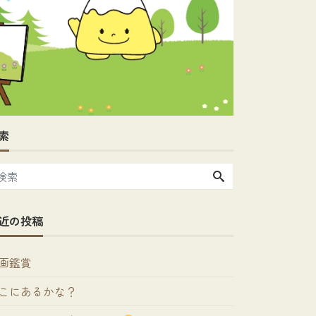
索
近の投稿
画鑑賞
こにあるかな？