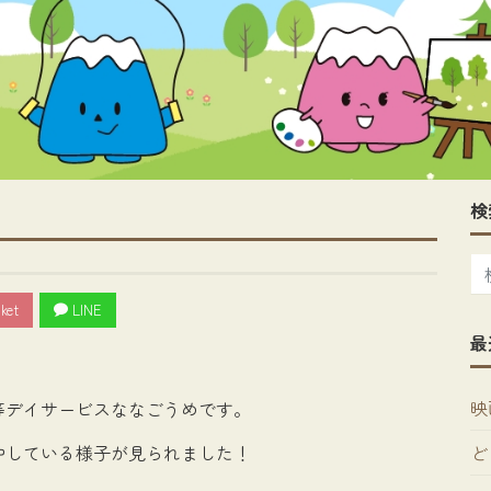
検
ket
LINE
最
映
等デイサービスななごうめです。
ど
中している様子が見られました！