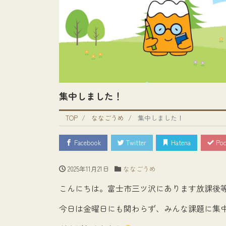
集中しました！
TOP
ななごうめ
集中しました！
Facebook
Twitter
Hatena
Poc
2025年11月21日
ななごうめ
こんにちは。富士市三ツ沢にあります放課後
今日は金曜日にも関わらず、みんな課題に集