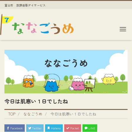
富士市 放課後等デイサービス
Me
ななごうめ
今日は肌寒い１日でしたね
TOP
ななごうめ
今日は肌寒い１日でしたね
Facebook
Twitter
Hatena
Pocket
LINE