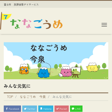
富士市 放課後等デイサービス
Me
ななごうめ
今泉
みんな元気に
TOP
ななごうめ 今泉
みんな元気に
Facebook
Twitter
Hatena
Pocket
LINE