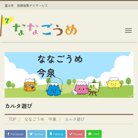
富士市 放課後等デイサービス
Me
ななごうめ
今泉
カルタ遊び
TOP
ななごうめ 今泉
カルタ遊び
Facebook
Twitter
Hatena
Pocket
LINE