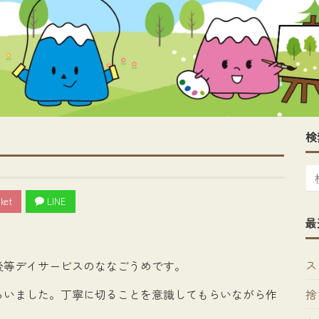
検
ket
LINE
最
ス
後等デイサービスのななごうめです。
捨
らいました。丁寧に切ることを意識してもらいながら作