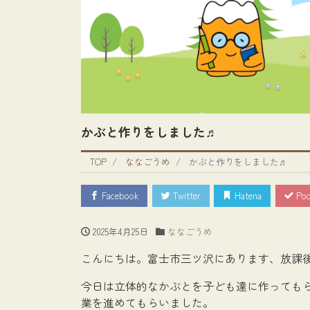
かぶと作りをしました♬
TOP
ななごうめ
かぶと作りをしました♬
Facebook
Twitter
Hatena
Poc
2025年4月25日
ななごうめ
こんにちは。富士市三ツ沢にあります、放課
今日は立体的なかぶとを子ども達に作っても
業を進めてもらいました。