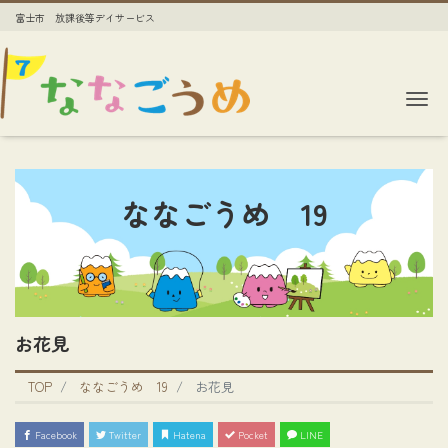
富士市 放課後等デイサービス
Me
ななごうめ 19
お花見
TOP
ななごうめ 19
お花見
Facebook
Twitter
Hatena
Pocket
LINE