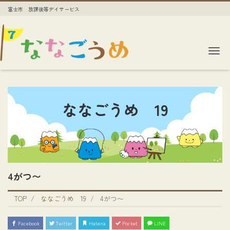
富士市 放課後等デイサービス
Me
ななごうめ 19
4がつ〜
TOP
ななごうめ 19
4がつ〜
Facebook
Twitter
Hatena
Pocket
LINE