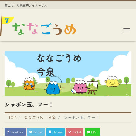
富士市 放課後等デイサービス
Me
ななごうめ
今泉
シャボン玉、フー！
TOP
ななごうめ 今泉
シャボン玉、フー！
Facebook
Twitter
Hatena
Pocket
LINE