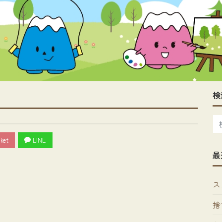
検
ket
LINE
最
ス
捨