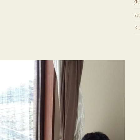
魚
お
く