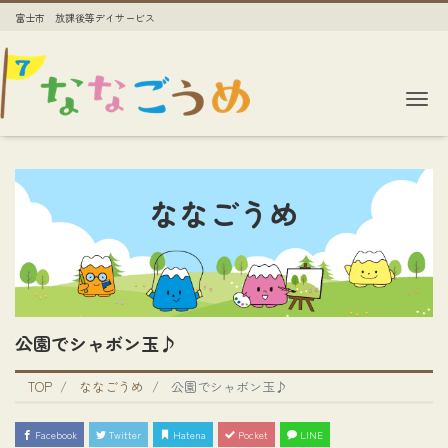
富士市 放課後等デイサービス
Me
ななごうめ
公園でシャボン玉♪
TOP
ななごうめ
公園でシャボン玉♪
Facebook
Twitter
Hatena
Pocket
LINE