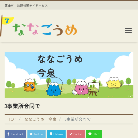
富士市 放課後等デイサービス
Me
ななごうめ
今泉
3事業所合同で
TOP
ななごうめ 今泉
3事業所合同で
Facebook
Twitter
Hatena
Pocket
LINE