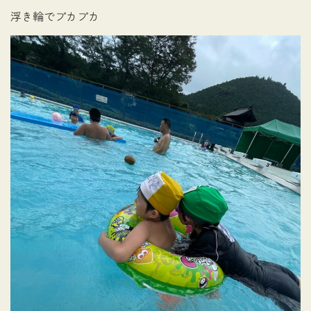
浮き輪でプカプカ