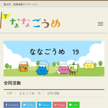
富士市 放課後等デイサービス
Me
ななごうめ 19
合同活動
TOP
ななごうめ 19
合同活動
Facebook
Twitter
Hatena
Pocket
LINE