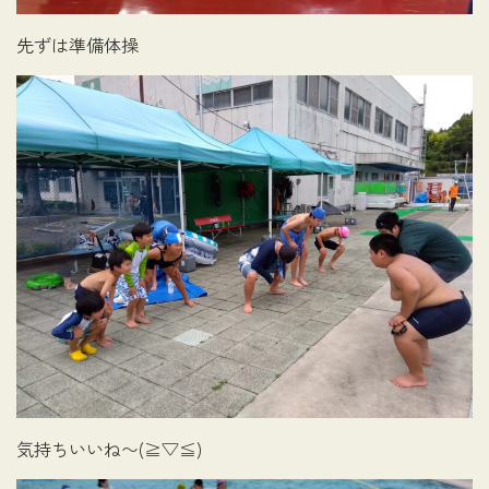
先ずは準備体操
気持ちいいね〜(⁠≧⁠▽⁠≦⁠)