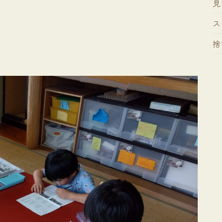
見
。
ス
捨