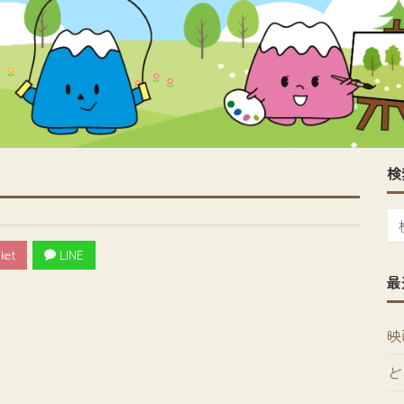
検
ket
LINE
最
映
ど