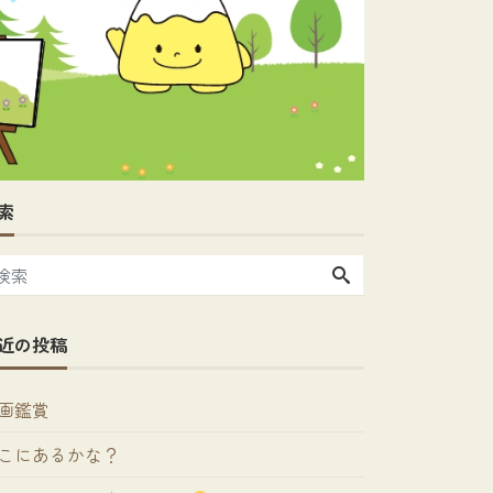
索
近の投稿
画鑑賞
こにあるかな？