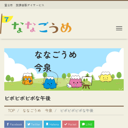
富士市 放課後等デイサービス
Me
ななごうめ
今泉
ピポピポピポな午後
TOP
ななごうめ 今泉
ピポピポピポな午後
Facebook
Twitter
Hatena
Pocket
LINE