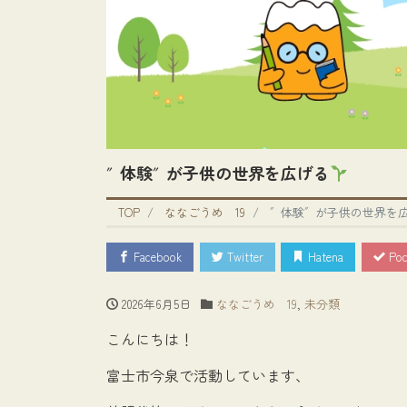
″体験″が子供の世界を広げる
TOP
ななごうめ 19
″体験″が子供の世界を
Facebook
Twitter
Hatena
Poc
2026年6月5日
ななごうめ 19
,
未分類
こんにちは！
富士市今泉で活動しています、