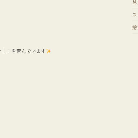
見
ス
捨
い！」を育んでいます