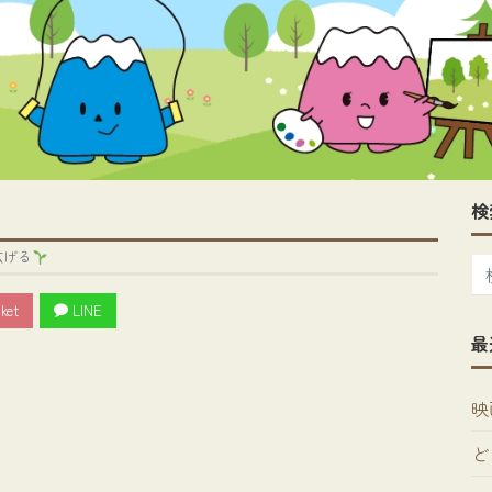
検
広げる
ket
LINE
最
映
ど