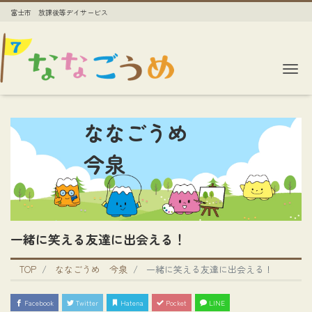
富士市 放課後等デイサービス
Me
ななごうめ
今泉
一緒に笑える友達に出会える！
TOP
ななごうめ 今泉
一緒に笑える友達に出会える！
Facebook
Twitter
Hatena
Pocket
LINE