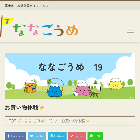
富士市 放課後等デイサービス
Me
ななごうめ 19
お買い物体験
TOP
ななごうめ 19
お買い物体験
Facebook
Twitter
Hatena
Pocket
LINE