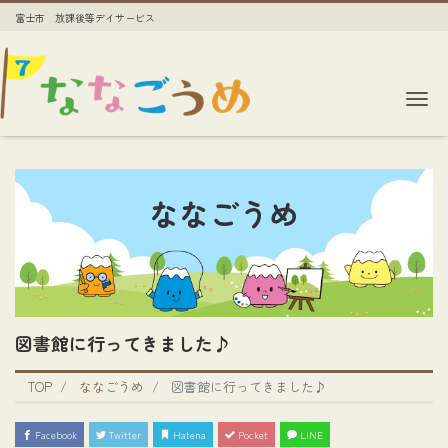
富士市 放課後等デイサービス
Me
ななごうめ
図書館に行ってきました♪
TOP
ななごうめ
図書館に行ってきました♪
Facebook
Twitter
Hatena
Pocket
LINE