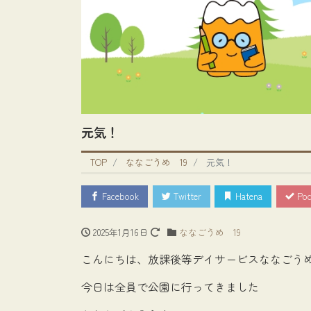
元気！
TOP
ななごうめ 19
元気！
Facebook
Twitter
Hatena
Poc
2025年1月16日
ななごうめ 19
こんにちは、放課後等デイサービスななごうめ
今日は全員で公園に行ってきました