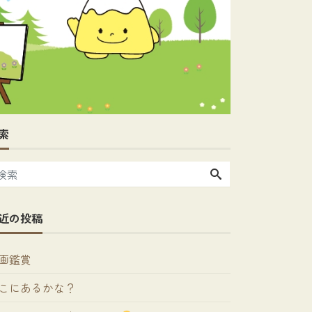
索
近の投稿
画鑑賞
こにあるかな？