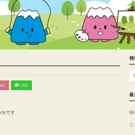
検
ket
LINE
最
映
19です
ど