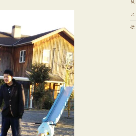
見
ス
捨