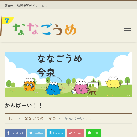
富士市 放課後等デイサービス
Me
ななごうめ
今泉
かんぱーい！！
TOP
ななごうめ 今泉
かんぱーい！！
Facebook
Twitter
Hatena
Pocket
LINE